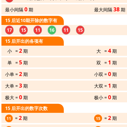
0
38
最小间隔
期
最大间隔
期
15 后近10期开除的数字有
17
15
11
16
11
15
15 后开出的各项有
2
4
小 =
期
大 =
期
5
1
单 =
期
双 =
期
2
0
小单 =
期
小双 =
期
3
1
大单 =
期
大双 =
期
0
0
极大 =
期
极小 =
期
15 后开出的数字次数
2
2
=
期
=
期
11
15