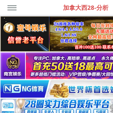
加拿大西28-分析
Toggle navigation