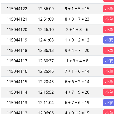
115044122
12:56:09
9 + 1 + 5 = 15
小单
115044121
12:51:09
8 + 8 + 7 = 23
小单
115044120
12:46:10
2 + 1 + 3 = 6
小单
115044119
12:41:08
1 + 9 + 2 = 12
小双
115044118
12:36:13
9 + 4 + 7 = 20
小单
115044117
12:30:37
1 + 3 + 4 = 8
小双
115044116
12:25:46
7 + 1 + 6 = 14
小单
115044115
12:20:43
6 + 6 + 2 = 14
小单
115044114
12:15:52
4 + 7 + 9 = 20
小单
115044113
12:11:04
6 + 7 + 6 = 19
小双
115044112
12:06:06
4 + 9 + 2 = 15
小单